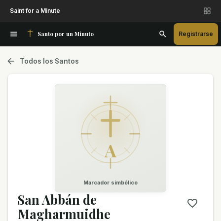
Saint for a Minute
Santo por un Minuto
Registrarse
Todos los Santos
A
Marcador simbólico
San Abbán de
Magharmuidhe