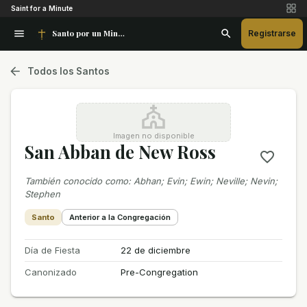
Saint for a Minute
Santo por un Minuto
Registrarse
Todos los Santos
Imagen no disponible
San Abban de New Ross
También conocido como
:
Abhan; Evin; Ewin; Neville; Nevin;
Stephen
Santo
Anterior a la Congregación
Día de Fiesta
22 de diciembre
Canonizado
Pre-Congregation