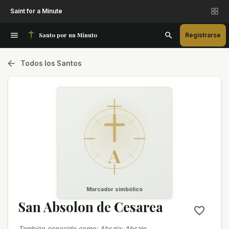
Saint for a Minute
Santo por un Minuto
Registrarse
Todos los Santos
A
Marcador simbólico
San Absolon de Cesarea
También conocido como
:
Absala; Absale