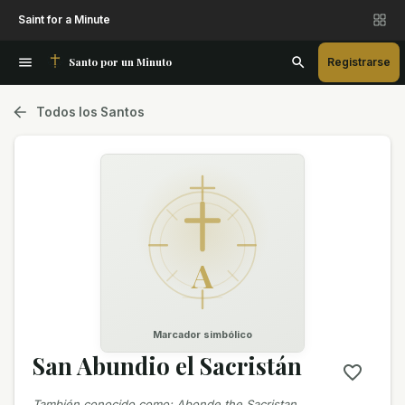
Saint for a Minute
Santo por un Minuto
Registrarse
Todos los Santos
A
Marcador simbólico
San Abundio el Sacristán
También conocido como
:
Abonde the Sacristan