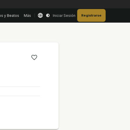
os y Beatos
Más
Iniciar Sesión
Registrarse