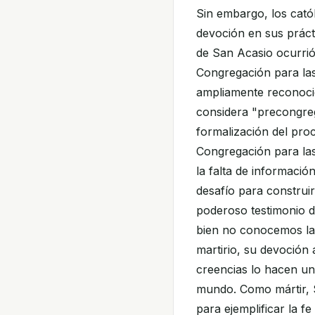
Sin embargo, los catól
devoción en sus práct
de San Acasio ocurrió 
Congregación para las
ampliamente reconocid
considera "precongreg
formalización del pro
Congregación para las
la falta de informació
desafío para construir
poderoso testimonio de
bien no conocemos las
martirio, su devoción a
creencias lo hacen una
mundo. Como mártir, S
para ejemplificar la f