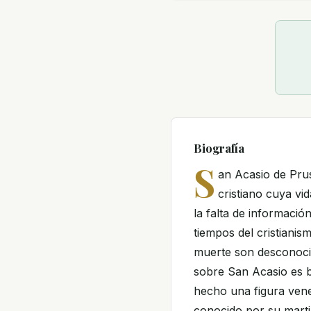
Biografía
S
an Acasio de Pru
cristiano cuya vi
la falta de informació
tiempos del cristiani
muerte son desconocid
sobre San Acasio es ba
hecho una figura vener
conocido por su marti