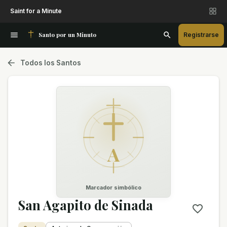
Saint for a Minute
Santo por un Minuto
Registrarse
Todos los Santos
A
Marcador simbólico
San Agapito de Sinada