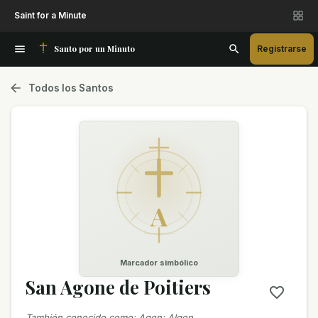
Saint for a Minute
Santo por un Minuto
Registrarse
Todos los Santos
A
Marcador simbólico
San Agone de Poitiers
También conocido como
:
Agon; Algon