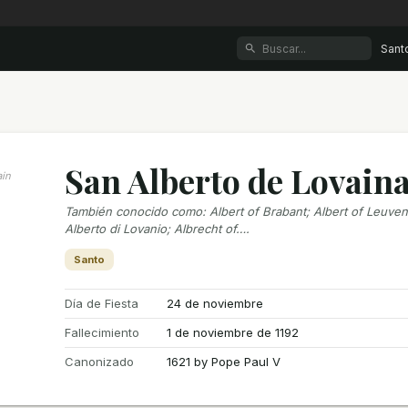
Sant
San Alberto de Lovain
ain
También conocido como
:
Albert of Brabant; Albert of Leuven
Alberto di Lovanio; Albrecht of….
Santo
Día de Fiesta
24 de noviembre
Fallecimiento
1 de noviembre de 1192
Canonizado
1621 by Pope Paul V