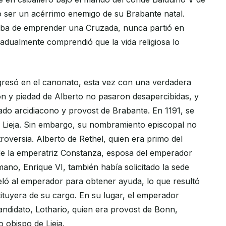
tó ser un acérrimo enemigo de su Brabante natal.
ba de emprender una Cruzada, nunca partió en
radualmente comprendió que la vida religiosa lo
ngresó en el canonato, esta vez con una verdadera
ón y piedad de Alberto no pasaron desapercibidas, y
do arcidiacono y provost de Brabante. En 1191, se
e Lieja. Sin embargo, su nombramiento episcopal no
roversia. Alberto de Rethel, quien era primo del
de la emperatriz Constanza, esposa del emperador
ano, Enrique VI, también había solicitado la sede
peló al emperador para obtener ayuda, lo que resultó
tituyera de su cargo. En su lugar, el emperador
ndidato, Lothario, quien era provost de Bonn,
obispo de Lieja.