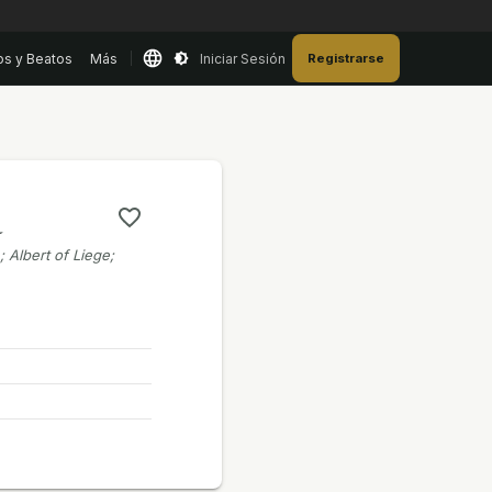
os y Beatos
Más
Iniciar Sesión
Registrarse
a
; Albert of Liege;