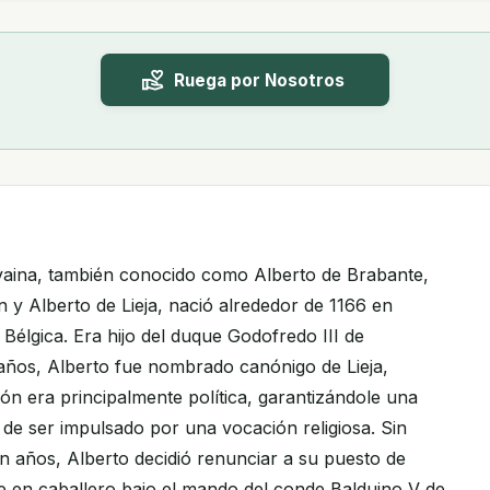
Ruega por Nosotros
vaina, también conocido como Alberto de Brabante,
 y Alberto de Lieja, nació alrededor de 1166 en
 Bélgica. Era hijo del duque Godofredo III de
años, Alberto fue nombrado canónigo de Lieja,
ión era principalmente política, garantizándole una
 de ser impulsado por una vocación religiosa. Sin
ún años, Alberto decidió renunciar a su puesto de
e en caballero bajo el mando del conde Balduino V de