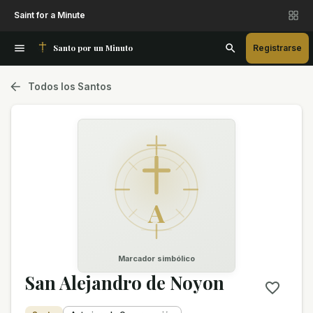
Saint for a Minute
Santo por un Minuto
Registrarse
Todos los Santos
A
Marcador simbólico
San Alejandro de Noyon