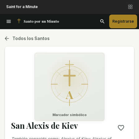
Saint for a Minute
Santo por un Minuto
Registrarse
Todos los Santos
A
Marcador simbólico
San Alexis de Kiev
También conocido como
:
Alexius of Kiev; Alexius of