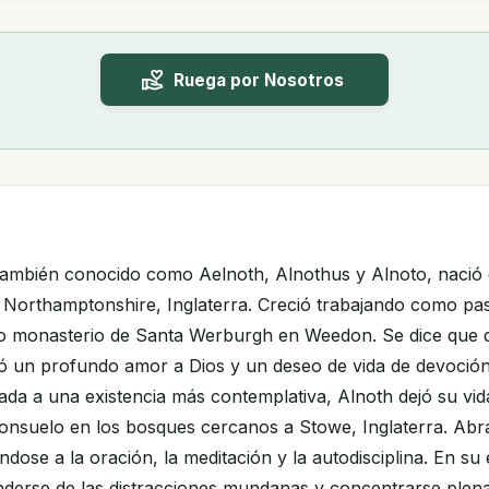
Ruega por Nosotros
también conocido como Aelnoth, Alnothus y Alnoto, nació
e Northamptonshire, Inglaterra. Creció trabajando como pa
o monasterio de Santa Werburgh en Weedon. Se dice que d
ló un profundo amor a Dios y un deseo de vida de devoción
mada a una existencia más contemplativa, Alnoth dejó su vid
onsuelo en los bosques cercanos a Stowe, Inglaterra. Abra
ndose a la oración, la meditación y la autodisciplina. En su
derse de las distracciones mundanas y concentrarse ple