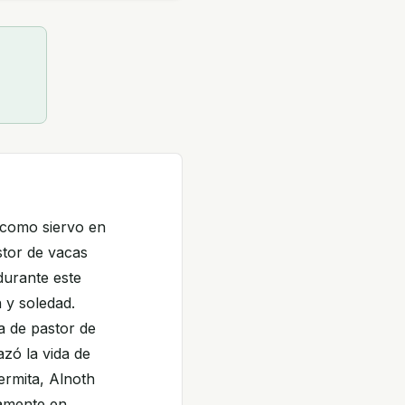
 como siervo en
stor de vacas
urante este
 y soledad.
a de pastor de
zó la vida de
 ermita, Alnoth
namente en