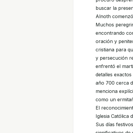
buscar la presen
Alnoth comenzó a
Muchos peregrin
encontrando cons
oración y penite
cristiana para q
y persecución re
enfrentó el marti
detalles exactos
año 700 cerca d
menciona explíci
como un ermitañ
El reconocimient
Iglesia Católica
Sus días festivo
significativos de