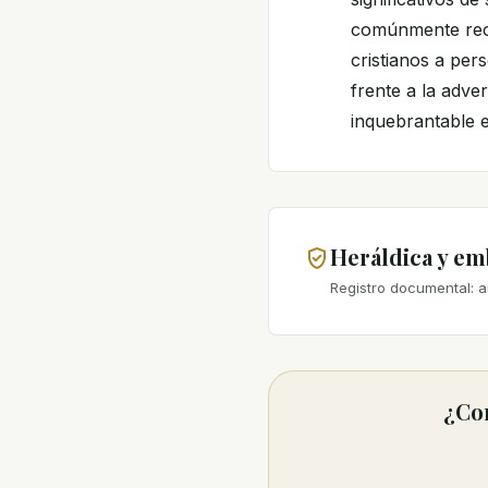
comúnmente reco
cristianos a per
frente a la adve
inquebrantable e
Heráldica y e
Registro documental: a
¿Con