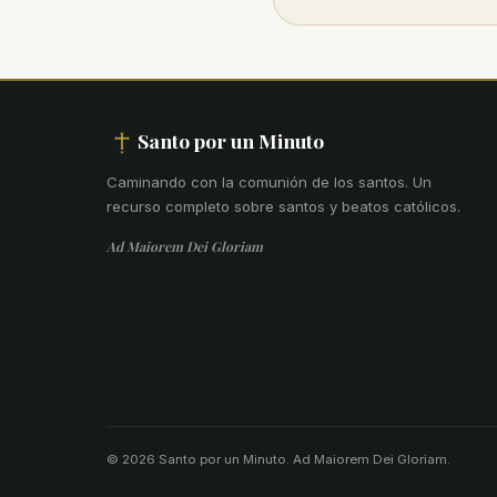
Santo por un Minuto
Caminando con la comunión de los santos
.
Un
recurso completo sobre santos y beatos católicos.
Ad Maiorem Dei Gloriam
© 2026 Santo por un Minuto. Ad Maiorem Dei Gloriam.