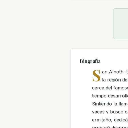
Biografía
S
an Alnoth, 
la región d
cerca del famos
tiempo desarrol
Sintiendo la lla
vacas y buscó c
ermitaño, dedicá
procuró despren