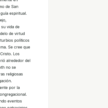
smo de San
uía espiritual.
ejo,
 su vida de
delo de virtud
urbios políticos
rema. Se cree que
 Cristo. Los
rió alrededor del
oth no se
as religiosas
gación.
ente por la
congregacional.
ando eventos
iene patrocinios