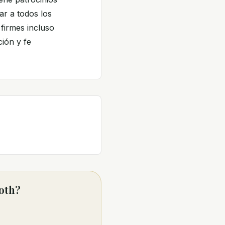
r a todos los
 firmes incluso
ión y fe
noth?