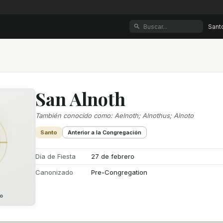
Sant
San Alnoth
También conocido como
:
Aelnoth; Alnothus; Alnoto
Santo
Anterior a la Congregación
Día de Fiesta
27 de febrero
Canonizado
Pre-Congregation
o