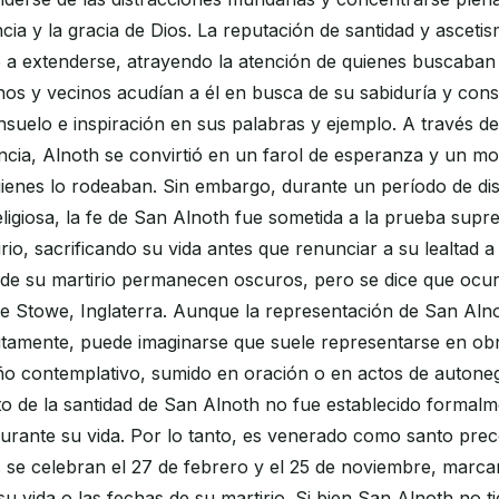
cia y la gracia de Dios. La reputación de santidad y asceti
 extenderse, atrayendo la atención de quienes buscaban g
os y vecinos acudían a él en busca de su sabiduría y cons
uelo e inspiración en sus palabras y ejemplo. A través de
ncia, Alnoth se convirtió en un farol de esperanza y un mo
uienes lo rodeaban. Sin embargo, durante un período de dist
ligiosa, la fe de San Alnoth fue sometida a la prueba sup
rio, sacrificando su vida antes que renunciar a su lealtad a
 de su martirio permanecen oscuros, pero se dice que ocur
e Stowe, Inglaterra. Aunque la representación de San Aln
tamente, puede imaginarse que suele representarse en obr
o contemplativo, sumido en oración o en actos de autone
o de la santidad de San Alnoth no fue establecido formalm
 durante su vida. Por lo tanto, es venerado como santo pre
s se celebran el 27 de febrero y el 25 de noviembre, marc
 su vida o las fechas de su martirio. Si bien San Alnoth no t