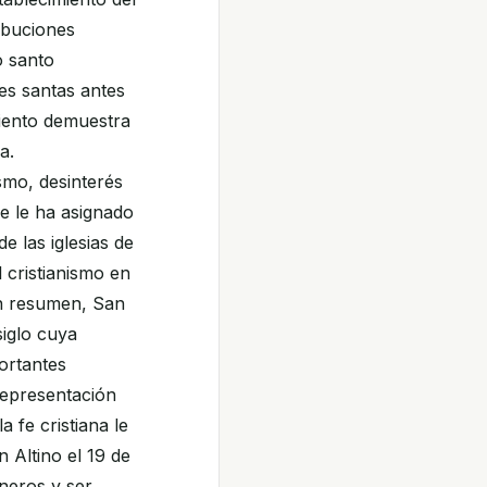
ibuciones
o santo
es santas antes
miento demuestra
a.
smo, desinterés
e le ha asignado
e las iglesias de
l cristianismo en
En resumen, San
siglo cuya
ortantes
representación
 fe cristiana le
n Altino el 19 de
neros y ser