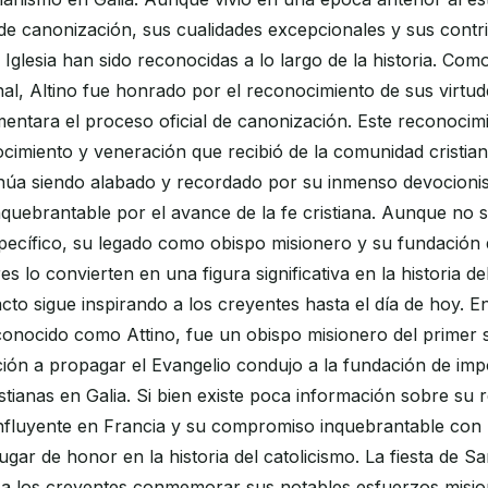
de canonización, sus cualidades excepcionales y sus contr
la Iglesia han sido reconocidas a lo largo de la historia. Com
l, Altino fue honrado por el reconocimiento de sus virtud
mentara el proceso oficial de canonización. Este reconoci
cimiento y veneración que recibió de la comunidad cristian
inúa siendo alabado y recordado por su inmenso devocioni
uebrantable por el avance de la fe cristiana. Aunque no s
pecífico, su legado como obispo misionero y su fundación d
s lo convierten en una figura significativa en la historia de
cto sigue inspirando a los creyentes hasta el día de hoy. 
conocido como Attino, fue un obispo misionero del primer 
ción a propagar el Evangelio condujo a la fundación de imp
tianas en Galia. Si bien existe poca información sobre su 
 influyente en Francia y su compromiso inquebrantable con la
gar de honor en la historia del catolicismo. La fiesta de Sa
 a los creyentes conmemorar sus notables esfuerzos misio