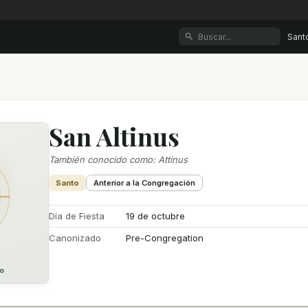
Sant
San Altinus
También conocido como
:
Attinus
Santo
Anterior a la Congregación
Día de Fiesta
19 de octubre
Canonizado
Pre-Congregation
o