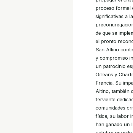
proceso formal 
significativas a 
precongregaciona
de que se imple
el pronto recono
San Altino cont
y compromiso inq
un patrocinio es
Orleans y Chartre
Francia. Su impa
Altino, también 
ferviente dedica
comunidades cris
física, su labor
han ganado un lu
octubre permite