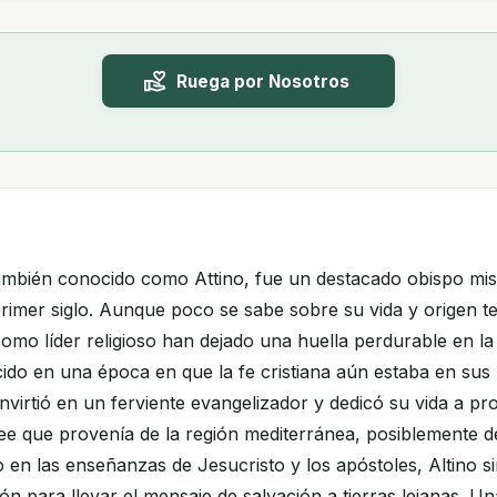
Ruega por Nosotros
también conocido como Attino, fue un destacado obispo mis
primer siglo. Aunque poco se sabe sobre su vida y origen 
omo líder religioso han dejado una huella perdurable en la 
cido en una época en que la fe cristiana aún estaba en sus
nvirtió en un ferviente evangelizador y dedicó su vida a pr
ee que provenía de la región mediterránea, posiblemente d
 en las enseñanzas de Jesucristo y los apóstoles, Altino si
n para llevar el mensaje de salvación a tierras lejanas. Un