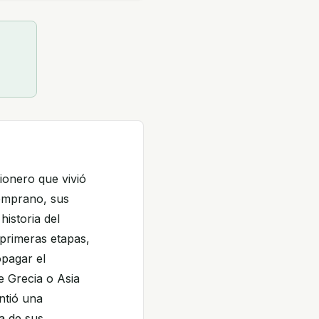
ionero que vivió
temprano, sus
historia del
 primeras etapas,
opagar el
e Grecia o Asia
ntió una
a de sus