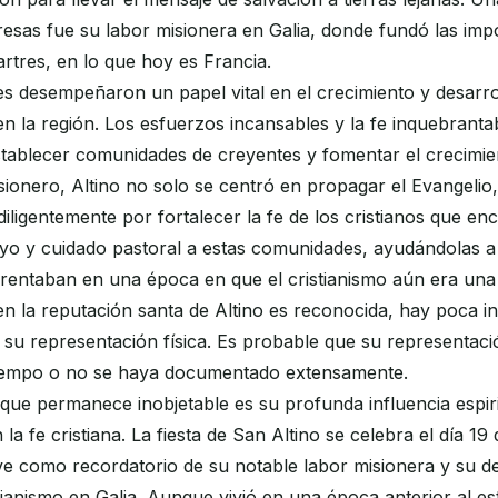
sas fue su labor misionera en Galia, donde fundó las impo
rtres, en lo que hoy es Francia.
es desempeñaron un papel vital en el crecimiento y desarr
 en la región. Los esfuerzos incansables y la fe inquebranta
stablecer comunidades de creyentes y fomentar el crecimien
onero, Altino no solo se centró en propagar el Evangelio,
diligentemente por fortalecer la fe de los cristianos que en
oyo y cuidado pastoral a estas comunidades, ayudándolas a
rentaban en una época en que el cristianismo aún era una 
bien la reputación santa de Altino es reconocida, hay poca 
 su representación física. Es probable que su representac
tiempo o no se haya documentado extensamente.
que permanece inobjetable es su profunda influencia espiri
a fe cristiana. La fiesta de San Altino se celebra el día 19
rve como recordatorio de su notable labor misionera y su d
tianismo en Galia. Aunque vivió en una época anterior al es