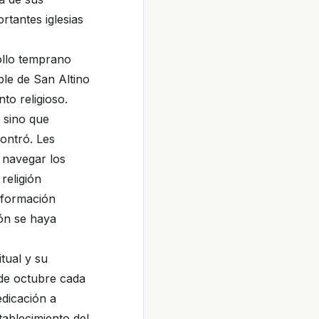
rtantes iglesias
ollo temprano
ble de San Altino
to religioso.
 sino que
contró. Les
 navegar los
religión
información
ión se haya
tual y su
 de octubre cada
edicación a
tablecimiento del