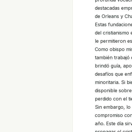
destacadas empre
de Orleans y Cha
Estas fundacion
del cristianismo
le permitieron e
Como obispo misi
también trabajó 
brindó guía, ap
desafíos que enf
minoritaria. Si 
disponible sobre
perdido con el 
Sin embargo, lo 
compromiso con l
año. Este día si
propagar el cris