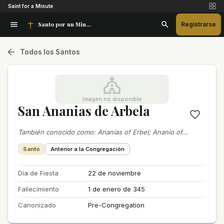
Saint for a Minute
Santo por un Minuto
Registrarse
Todos los Santos
Imagen no disponible
San Ananias de Arbela
También conocido como
:
Ananias of Erbel; Ananio of…
Santo
Anterior a la Congregación
Día de Fiesta
22 de noviembre
Fallecimiento
1 de enero de 345
Canonizado
Pre-Congregation