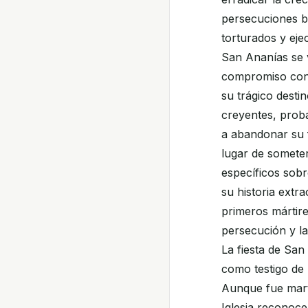
persecuciones br
torturados y eje
San Ananías se 
compromiso con 
su trágico desti
creyentes, prob
a abandonar su f
lugar de somete
específicos sobr
su historia extra
primeros mártire
persecución y la
La fiesta de San
como testigo de 
Aunque fue marti
Iglesia reconoce