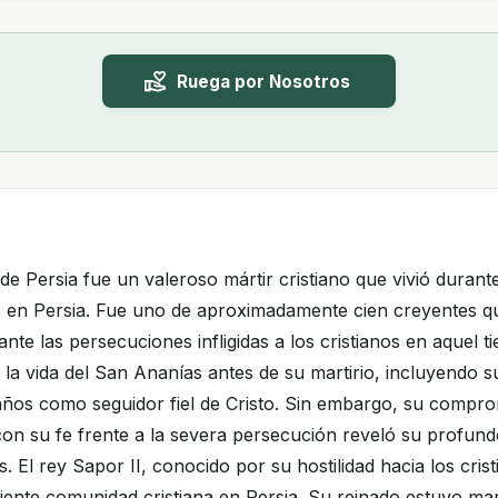
Ruega por Nosotros
e Persia fue un valeroso mártir cristiano que vivió durante
I en Persia. Fue uno de aproximadamente cien creyentes q
ante las persecuciones infligidas a los cristianos en aquel 
a vida del San Ananías antes de su martirio, incluyendo su
años como seguidor fiel de Cristo. Sin embargo, su compr
con su fe frente a la severa persecución reveló su profun
. El rey Sapor II, conocido por su hostilidad hacia los cris
ciente comunidad cristiana en Persia. Su reinado estuvo m