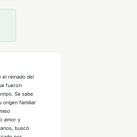
 el reinado del
ue fueron
tiempo. Se sabe
 origen familiar
omiso
do amor y
tianos, buscó
arcado por