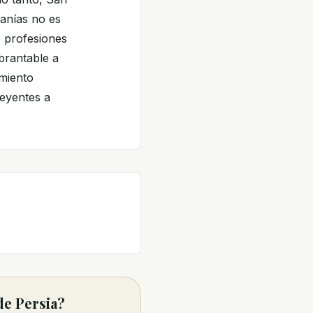
anías no es
 profesiones
ebrantable a
imiento
reyentes a
de Persia?