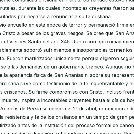
utales, durante las cuales incontables creyentes fueron a
cutados por negarse a renunciar a su fe cristiana.
vio envuelto en esta época de terror y permaneció firme e
Cristo a pesar de los graves riesgos. Se cree que San An
no el Viernes Santo del año 345. Junto con aproximadamen
ablemente soportó sufrimientos e insoportables tormentos 
e. Fueron martirizados únicamente porque eligieron seguir
rse a las demandas de un gobernante tiránico. Aunque no h
e la apariencia física de San Ananías ni sobre su represent
ordinaria sirve como testimonio de la fe inquebrantable y el
s cristianos. Su firme compromiso con Cristo, incluso frent
 muerte, inspira a incontables creyentes hasta el día de ho
 Ananías de Persia se celebra el 21 de abril, conmemorando
la resistencia y fe de los cristianos en un tiempo de gran p
rizado antes de la institución del proceso formal de canoni
 su santidad y devoción, refiriéndose a él como santo. Por 