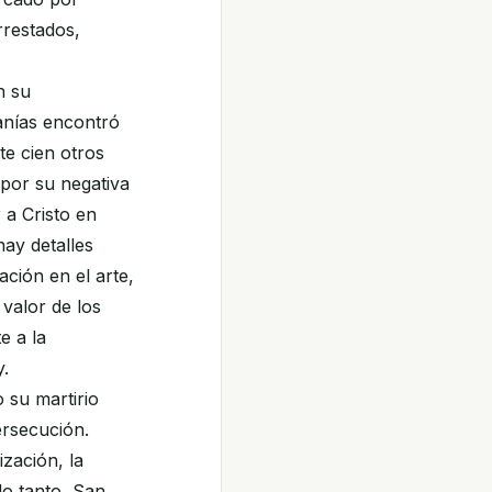
rrestados,
n su
anías encontró
te cien otros
por su negativa
 a Cristo en
ay detalles
ación en el arte,
 valor de los
e a la
y.
 su martirio
ersecución.
zación, la
lo tanto, San