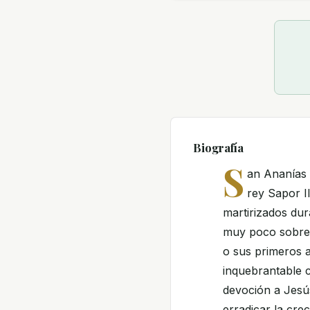
Biografía
S
an Ananías d
rey Sapor I
martirizados dur
muy poco sobre l
o sus primeros 
inquebrantable 
devoción a Jesús
erradicar la cre