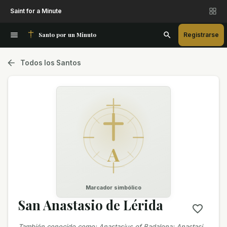
Saint for a Minute
Santo por un Minuto
Registrarse
Todos los Santos
A
Marcador simbólico
San Anastasio de Lérida
También conocido como
:
Anastasius of Badalona; Anastasi