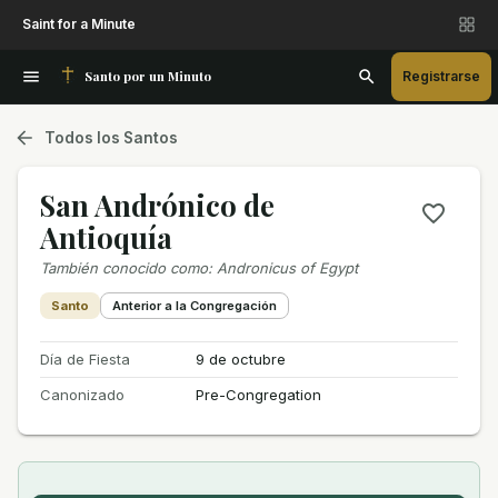
Saint for a Minute
Santo por un Minuto
Registrarse
Todos los Santos
San Andrónico de
Antioquía
También conocido como
:
Andronicus of Egypt
Santo
Anterior a la Congregación
Día de Fiesta
9 de octubre
Canonizado
Pre-Congregation