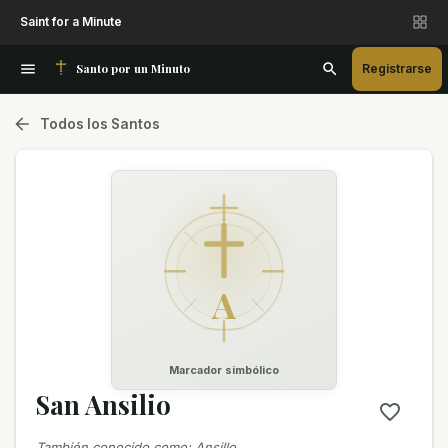
Saint for a Minute
Santo por un Minuto
Registrarse
Todos los Santos
A
Marcador simbólico
San Ansilio
También conocido como
:
Ansillo