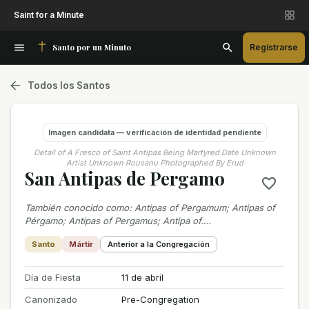
Saint for a Minute
Santo por un Minuto
Registrarse
Todos los Santos
Imagen candidata — verificación de identidad pendiente
Detail of A Fresco of Saint Antipas Being Martyred Date Unknown
Artist Unknown Rousanu Photographed By Erud
San Antipas de Pergamo
También conocido como
:
Antipas of Pergamum; Antipas of
Pérgamo; Antipas of Pergamus; Antipa of….
Santo
Mártir
Anterior a la Congregación
Día de Fiesta
11 de abril
Canonizado
Pre-Congregation