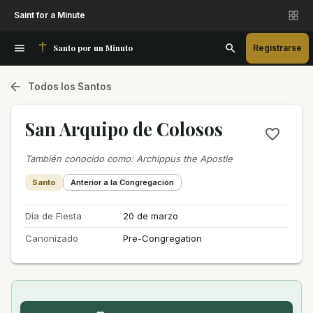
Saint for a Minute
Santo por un Minuto
Registrarse
Todos los Santos
San Arquipo de Colosos
También conocido como
:
Archippus the Apostle
Santo
Anterior a la Congregación
Día de Fiesta
20 de marzo
Canonizado
Pre-Congregation