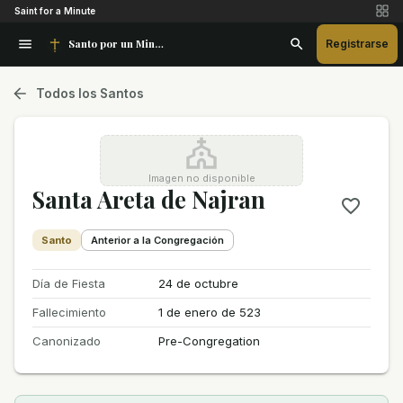
Saint for a Minute
Santo por un Minuto
Registrarse
Todos los Santos
Imagen no disponible
Santa Areta de Najran
Santo
Anterior a la Congregación
Día de Fiesta
24 de octubre
Fallecimiento
1 de enero de 523
Canonizado
Pre-Congregation