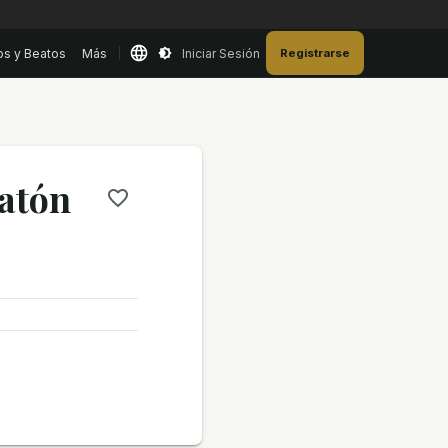
os y Beatos
Más
Iniciar Sesión
Registrarse
atón