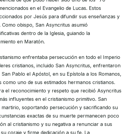
 mencionados en el Evangelio de Lucas. Estos
eccionados por Jesús para difundir sus enseñanzas y
rio. Como obispo, San Asyncritus asumió
ficativas dentro de la Iglesia, guiando la
imiento en Maratón.
ristianismo enfrentaba persecución en todo el Imperio
res cristianos, incluido San Asyncritus, enfrentaron
 San Pablo el Apóstol, en su Epístola a los Romanos,
s como uno de sus estimados hermanos cristianos.
ra el reconocimiento y respeto que recibió Asyncritus
más influyentes en el cristianismo primitivo. San
 martirio, soportando persecución y sacrificando su
ircunstancias exactas de su muerte permanecen poco
ón al cristianismo y su negativa a renunciar a sus
 su coraje y firme dedicación a su fe. La