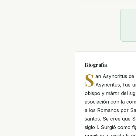
Biografía
S
an Asyncritus de
Asyncritus, fue u
obispo y mártir del s
asociación con la comu
a los Romanos por San
santos. Se cree que S
siglo I. Surgió como f
primitiva, y existe la