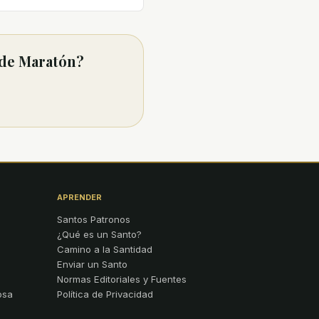
 de Maratón?
APRENDER
Santos Patronos
¿Qué es un Santo?
Camino a la Santidad
Enviar un Santo
Normas Editoriales y Fuentes
osa
Política de Privacidad