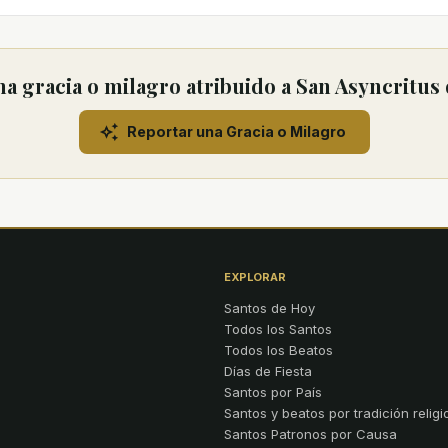
a gracia o milagro atribuido a San Asyncritus
Reportar una Gracia o Milagro
EXPLORAR
Santos de Hoy
Todos los Santos
Todos los Beatos
Días de Fiesta
Santos por País
Santos y beatos por tradición religi
Santos Patronos por Causa