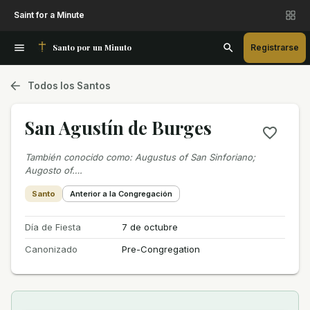
Saint for a Minute
Santo por un Minuto
Registrarse
Todos los Santos
San Agustín de Burges
También conocido como
:
Augustus of San Sinforiano;
Augosto of….
Santo
Anterior a la Congregación
Día de Fiesta
7 de octubre
Canonizado
Pre-Congregation