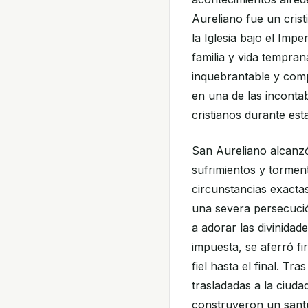
Aureliano fue un cris
la Iglesia bajo el Imp
familia y vida tempran
inquebrantable y comp
en una de las incontab
cristianos durante est
San Aureliano alcanz
sufrimientos y tormen
circunstancias exacta
una severa persecució
a adorar las divinida
impuesta, se aferró f
fiel hasta el final. Tr
trasladadas a la ciudad
construyeron un santu