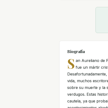
Biografía
S
an Aureliano de 
fue un mártir cris
Desafortunadamente, d
vida, muchos escritore
sobre su muerte y la 
verdugos. Estas histo
cautela, ya que prob
acontecimientos alrede