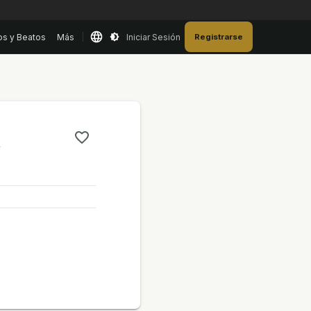
os y Beatos
Más
Iniciar Sesión
Registrarse
a