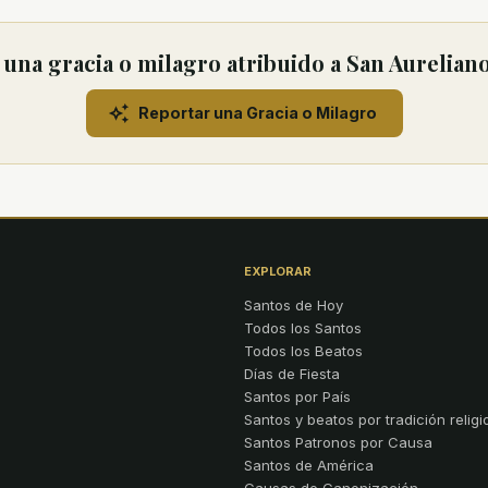
una gracia o milagro atribuido a San Aureliano
Reportar una Gracia o Milagro
EXPLORAR
Santos de Hoy
Todos los Santos
Todos los Beatos
Días de Fiesta
Santos por País
Santos y beatos por tradición religi
Santos Patronos por Causa
Santos de América
Causas de Canonización