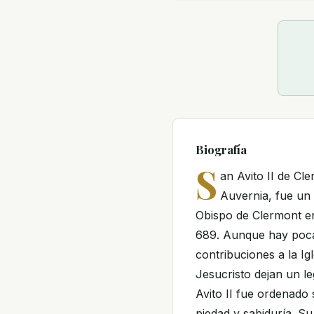
Biografía
S
an Avito II de Cl
Auvernia, fue un
Obispo de Clermont e
689. Aunque hay poca 
contribuciones a la Ig
Jesucristo dejan un l
Avito II fue ordenado
piedad y sabiduría. S