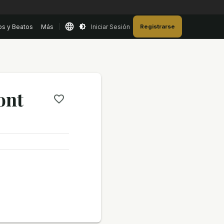
os y Beatos
Más
Iniciar Sesión
Registrarse
ont