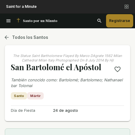
Saint for a Minute
Santo por un Minuto
Registrarse
Todos los Santos
The Statue Saint Bartholomew Flayed By Marco DAgrate 1562 Milan
Cathedral Milan Italy Photographed On 8 July 2014 By Hjl
San Bartolomé el Apóstol
También conocido como
:
Bartolomé; Bartolomeo; Nathanael
bar Tolomai
Santo
Mártir
Día de Fiesta
24 de agosto