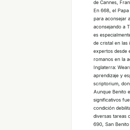
de Cannes, Fran
En 668, el Papa 
para aconsejar 
aconsejando a Te
es especialmente
de cristal en la
expertos desde e
romanos en la a
Inglaterra: Wea
aprendizaje y es
scriptorium, do
Aunque Benito e
significativos fu
condición debili
diversas tareas 
690, San Benito 