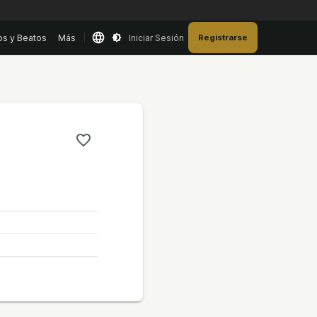
os y Beatos
Más
Iniciar Sesión
Registrarse