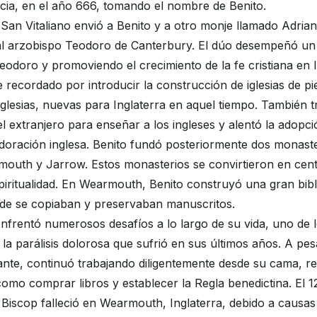
cia, en el año 666, tomando el nombre de Benito.
San Vitaliano envió a Benito y a otro monje llamado Adrian
al arzobispo Teodoro de Canterbury. El dúo desempeñó un 
odoro y promoviendo el crecimiento de la fe cristiana en I
 recordado por introducir la construcción de iglesias de p
s iglesias, nuevas para Inglaterra en aquel tiempo. También 
l extranjero para enseñar a los ingleses y alentó la adopci
doración inglesa. Benito fundó posteriormente dos monast
rmouth y Jarrow. Estos monasterios se convirtieron en cen
piritualidad. En Wearmouth, Benito construyó una gran bibl
nde se copiaban y preservaban manuscritos.
nfrentó numerosos desafíos a lo largo de su vida, uno de 
e la parálisis dolorosa que sufrió en sus últimos años. A pes
tante, continuó trabajando diligentemente desde su cama, r
como comprar libros y establecer la Regla benedictina. El 
Biscop falleció en Wearmouth, Inglaterra, debido a causas