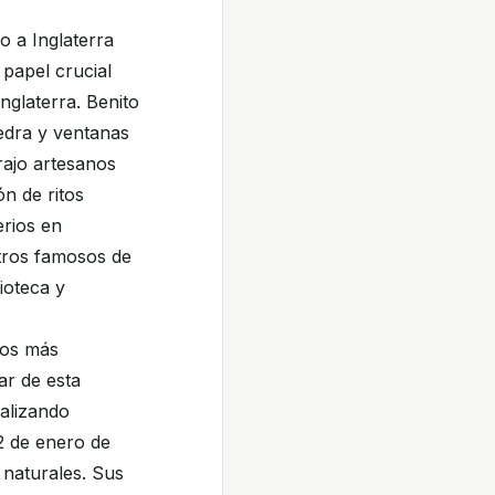
o a Inglaterra
papel crucial
nglaterra. Benito
iedra y ventanas
trajo artesanos
ón de ritos
erios en
tros famosos de
ioteca y
los más
ar de esta
ealizando
12 de enero de
 naturales. Sus