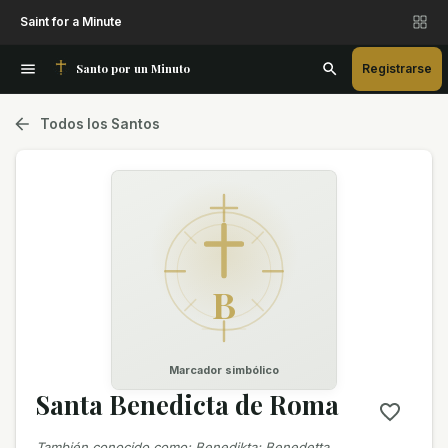
Saint for a Minute
Santo por un Minuto
Registrarse
Todos los Santos
B
Marcador simbólico
Santa Benedicta de Roma
También conocido como
:
Benedikta; Benedetta