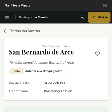
Saint for a Minute
Santo por un Minuto
Registrarse
Todos los Santos
Saint Bernard of Arce
San Bernardo de Arce
También conocido como
:
Berhard of Arce
Santo
Anterior a la Congregación
Día de Fiesta
14 de octubre
Canonizado
Pre-Congregation