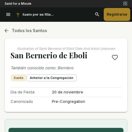
Saint for a Minute
Santo por un Minuto
Registrarse
Todos los Santos
Illustration of Saint Bernerio of Eboli Date And Artist Unknown
San Bernerio de Eboli
También conocido como
:
Berniero
Santo
Anterior a la Congregación
Día de Fiesta
20 de noviembre
Canonizado
Pre-Congregation