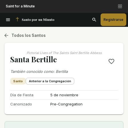
Saint for a Minute
Santo por un Minuto
Registrarse
Todos los Santos
Pictorial Lives of The Saints Saint Bertille Abbess
Santa Bertille
También conocido como
:
Bertilla
Santo
Anterior a la Congregación
Día de Fiesta
5 de noviembre
Canonizado
Pre-Congregation