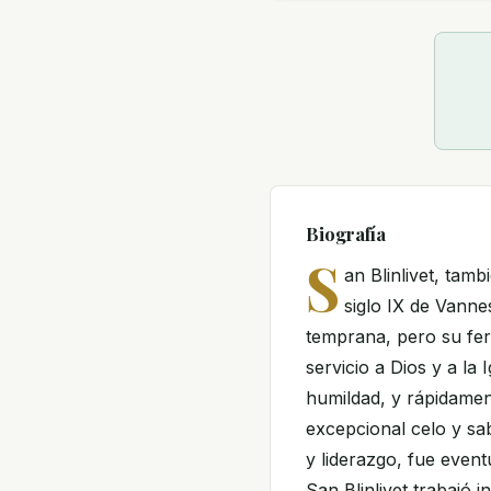
Biografía
S
an Blinlivet, tam
siglo IX de Vann
temprana, pero su ferv
servicio a Dios y a la 
humildad, y rápidament
excepcional celo y sab
y liderazgo, fue eve
San Blinlivet trabajó 