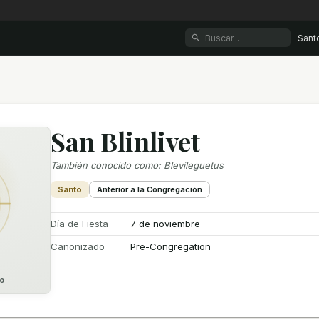
Sant
San Blinlivet
También conocido como
:
Blevileguetus
Santo
Anterior a la Congregación
Día de Fiesta
7 de noviembre
Canonizado
Pre-Congregation
o