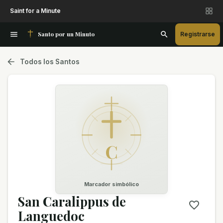
Saint for a Minute
Santo por un Minuto
Registrarse
Todos los Santos
C
Marcador simbólico
San Caralippus de
Languedoc