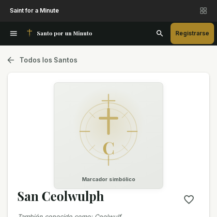
Saint for a Minute
Santo por un Minuto
Registrarse
Todos los Santos
C
Marcador simbólico
San Ceolwulph
También conocido como
:
Ceolwulf