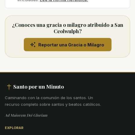
¿Conoces una gracia o milagro atribuido a San
Ceolwulph?
Reportar una Gracia o Milagro
Santo por un Minuto
Caminando con la comunión de los santos
.
Un
recurso completo sobre santos y beatos católicos.
Ad Maiorem Dei Gloriam
EXPLORAR