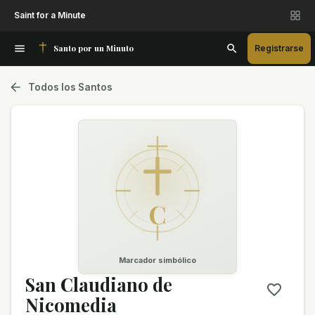
Saint for a Minute
Santo por un Minuto
Registrarse
Todos los Santos
C
Marcador simbólico
San Claudiano de
Nicomedia