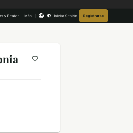
os y Beatos
Más
Iniciar Sesión
Registrarse
onia