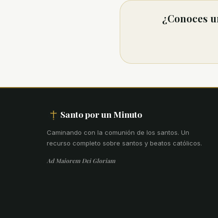
¿Conoces un
Santo por un Minuto
Caminando con la comunión de los santos
.
Un
recurso completo sobre santos y beatos católicos.
Ad Maiorem Dei Gloriam