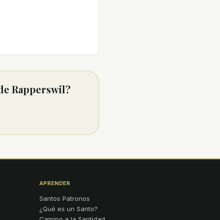
 de Rapperswil?
APRENDER
Santos Patronos
¿Qué es un Santo?
Camino a la Santidad