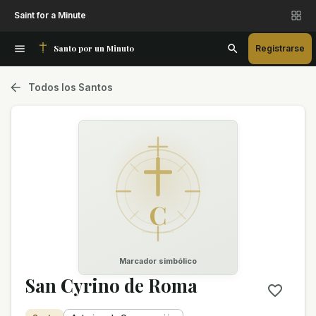
Saint for a Minute
Santo por un Minuto
Registrarse
Todos los Santos
C
Marcador simbólico
San Cyrino de Roma