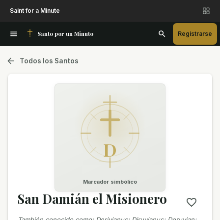
Saint for a Minute
Santo por un Minuto
Registrarse
Todos los Santos
D
Marcador simbólico
San Damián el Misionero
También conocido como
:
Derivianus; Diruvianus; Deruvian;