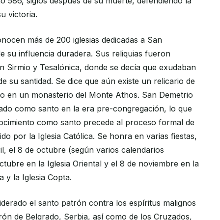
ño 586, siglos después de su muerte, defendiendo la
 victoria.
onocen más de 200 iglesias dedicadas a San
e su influencia duradera. Sus reliquias fueron
 en Sirmio y Tesalónica, donde se decía que exudaban
de su santidad. Se dice que aún existe un relicario de
o en un monasterio del Monte Athos. San Demetrio
ado como santo en la era pre-congregación, lo que
nocimiento como santo precede al proceso formal de
do por la Iglesia Católica. Se honra en varias fiestas,
il, el 8 de octubre (según varios calendarios
octubre en la Iglesia Oriental y el 8 de noviembre en la
 y la Iglesia Copta.
derado el santo patrón contra los espíritus malignos
ón de Belgrado, Serbia, así como de los Cruzados,