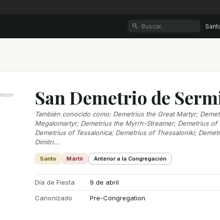
Sant
San Demetrio de Ser
rmium
También conocido como
:
Demetrius the Great Martyr; Demet
Megalomartyr; Demetrius the Myrrh-Streamer; Demetrius of 
Demetrius of Tessalonica; Demetrius of Thessaloniki; Demet
Dimitri…
Santo
Mártir
Anterior a la Congregación
Día de Fiesta
9 de abril
Canonizado
Pre-Congregation