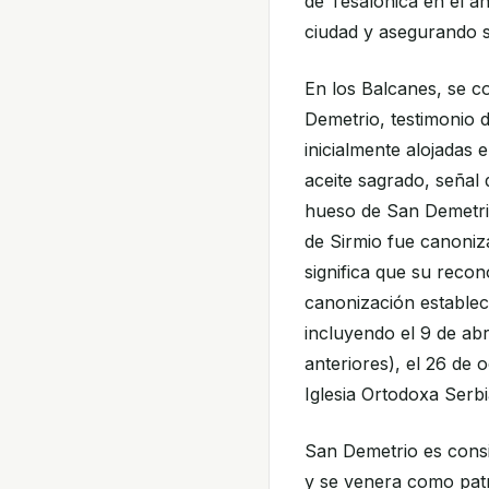
de Tesalónica en el a
ciudad y asegurando su
En los Balcanes, se c
Demetrio, testimonio d
inicialmente alojadas
aceite sagrado, señal 
hueso de San Demetri
de Sirmio fue canoniz
significa que su reco
canonización estableci
incluyendo el 9 de abr
anteriores), el 26 de 
Iglesia Ortodoxa Serbia
San Demetrio es consi
y se venera como patr