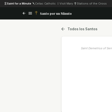
Saint for a Minute
·
Celiac Catholic
·
Visit Mary
·
Stations of the Cross
Santo por un Minuto
Todos los Santos
Saint Demetrius of Se