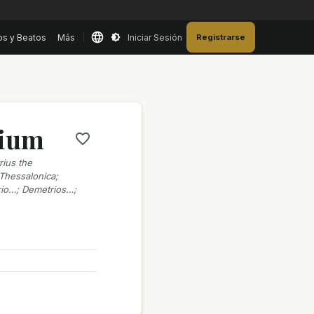
os y Beatos
Más
Iniciar Sesión
Registrarse
mium
rius the
Thessalonica;
rio…; Demetrios…;