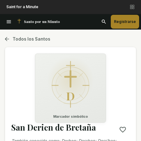
Saint for a Minute
Santo por un Minuto
Registrarse
Todos los Santos
D
Marcador simbólico
San Derien de Bretaña
También conocido como
:
Derhen; Derchen; Derc’hen;