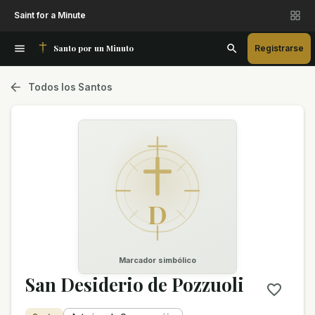
Saint for a Minute
Santo por un Minuto
Registrarse
Todos los Santos
D
Marcador simbólico
San Desiderio de Pozzuoli