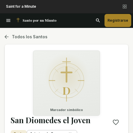
Saint for a Minute
Santo por un Minuto
Registrarse
Todos los Santos
D
Marcador simbólico
San Diomedes el Joven