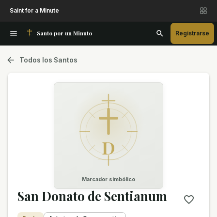
Saint for a Minute
Santo por un Minuto
Registrarse
Todos los Santos
D
Marcador simbólico
San Donato de Sentianum