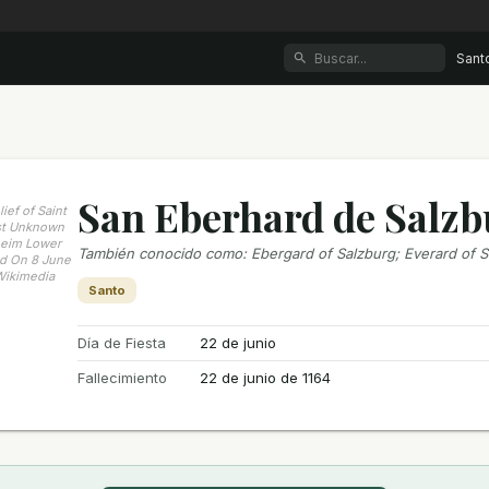
Sant
San Eberhard de Salz
ief of Saint
st Unknown
heim Lower
También conocido como
:
Ebergard of Salzburg; Everard of 
d On 8 June
Wikimedia
Santo
Día de Fiesta
22 de junio
Fallecimiento
22 de junio de 1164