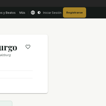
os y Beatos
Más
Iniciar Sesión
Registrarse
burgo
Salzburg