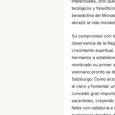
intelectuales, sino q
teológicos y filosófic
benedictina del Mona
abrazó la vida monást
Su compromiso con la 
observancia de la Reg
crecimiento espiritual
hermanos a establecer
nombrado su primer a
visionario pronto se d
Salzburgo. Como arzo
al clero y fomentar un
concedió gran importa
sacerdotes, creyendo 
fieles con sabiduría 