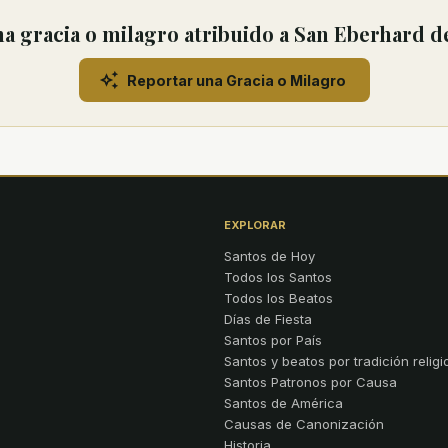
a gracia o milagro atribuido a San Eberhard d
Reportar una Gracia o Milagro
EXPLORAR
Santos de Hoy
Todos los Santos
Todos los Beatos
Días de Fiesta
Santos por País
Santos y beatos por tradición religi
Santos Patronos por Causa
Santos de América
Causas de Canonización
Historia