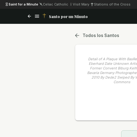
Saint for a Minute
·
Celiac Catholic
·
Visit Mary
·
Stations of the Cross
Santo por un Minuto
Todos los Santos
Detail of A Plaque With BasRel
Eberhard Date Unknown Arti
Former Convent Biburg Kel
Bavaria Germany Photographe
2010 By Dede2 Swiped By 
Commons