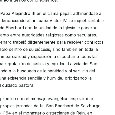
anto internos como externos.
Papa Alejandro III en el cisma papal, adhiriéndose a
y denunciando al antipapa Víctor IV. La inquebrantable
de Eberhard con la unidad de la Iglesia le ganaron
tanto entre autoridades religiosas como seculares.
rhard trabajó diligentemente para resolver conflictos
solo dentro de su diócesis, sino también en toda la
imparcialidad y disposición a escuchar a todas las
a reputación de justicia y equidad. La vida del San
da a la búsqueda de la santidad y al servicio del
una existencia sencilla y humilde, priorizando la
l cuidado pastoral.
promiso con el mensaje evangélico inspiraron a
 propias jornadas de fe. San Eberhard de Salzburgo
e 1164 en el monasterio cisterciense de Rein, en