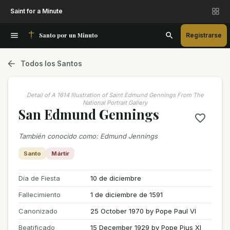
Saint for a Minute
Santo por un Minuto
Registrarse
Todos los Santos
Detail of A 1614 Illustration of Saint Edmund Gennings From The
National Portrait Gallery
San Edmund Gennings
También conocido como
:
Edmund Jennings
Santo
Mártir
Día de Fiesta
10 de diciembre
Fallecimiento
1 de diciembre de 1591
Canonizado
25 October 1970 by Pope Paul VI
Beatificado
15 December 1929 by Pope Pius XI