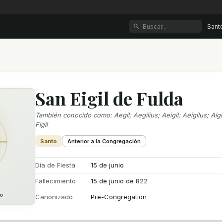
Sant
San Eigil de Fulda
También conocido como
:
Aegil; Aegilius; Aeigil; Aeigilus; Aigil
Figil
Santo
Anterior a la Congregación
Día de Fiesta
15 de junio
Fallecimiento
15 de junio de 822
o
Canonizado
Pre-Congregation