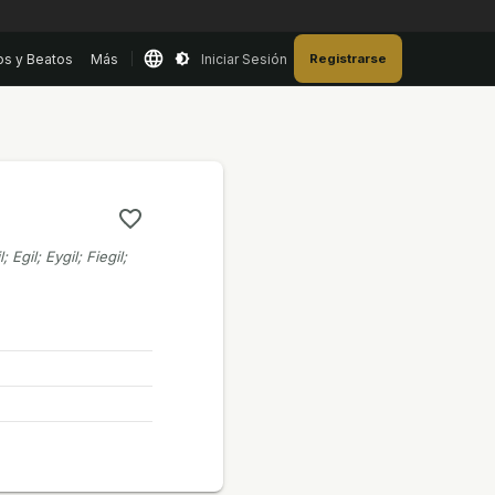
os y Beatos
Más
Iniciar Sesión
Registrarse
; Egil; Eygil; Fiegil;