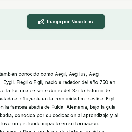
Ruega por Nosotros
 también conocido como Aegil, Aegilius, Aeigil,
il, Eygil, Fiegil o Figil, nació alrededor del año 750 en
vo la fortuna de ser sobrino del Santo Esturmi de
etada e influyente en la comunidad monástica. Eigil
en la famosa abadía de Fulda, Alemania, bajo la guía
abadía, conocida por su dedicación al aprendizaje y al
l, tuvo un profundo impacto en su formación.
o amor a Dios y un deseo de dedicar su vida al