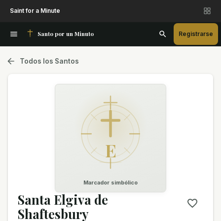
Saint for a Minute
Santo por un Minuto
Registrarse
Todos los Santos
E
Marcador simbólico
Santa Elgiva de
Shaftesbury