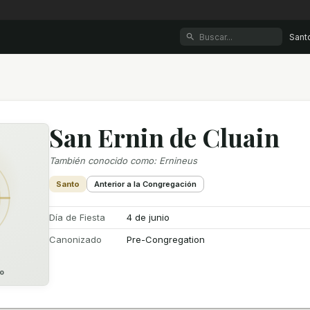
Sant
San Ernin de Cluain
También conocido como
:
Ernineus
Santo
Anterior a la Congregación
Día de Fiesta
4 de junio
Canonizado
Pre-Congregation
o