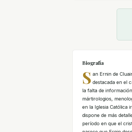
Biografía
S
an Ernin de Clua
destacada en el cr
la falta de informació
mártirologios, menolog
en la Iglesia Católica
dispone de más detalle
período en que el cris
parece que Ernin dese