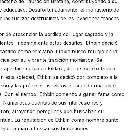
asterio de Taurac en Bretaña, contribuyendo a su
l y educativo. Desafortunadamente, el monasterio de
 las fuerzas destructivas de las invasiones francas.
or de presenciar la pérdida del lugar sagrado y la
dentes. Indemne ante estos desafíos, Ethbin decidió
amino como ermitaño. Ethbin buscó refugio en la
ocida por su vibrante tradición monástica. Se
a apartada cerca de Kildare, donde abrazó la vida
En esta soledad, Ethbin se dedicó por completo a la
ción y las prácticas ascéticas, buscando una unión
s. Con el tiempo, Ethbin comenzó a ganar fama como
s. Numerosas cuentas de sus intercesiones y
ieron, atrayendo peregrinos que buscaban su
piritual. La reputación de Ethbin como hombre santo
 lejos venían a buscar sus bendiciones.