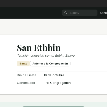
Sant
San Ethbin
También conocido como
:
Egbin; Etbino
Santo
Anterior a la Congregación
Día de Fiesta
19 de octubre
Canonizado
Pre-Congregation