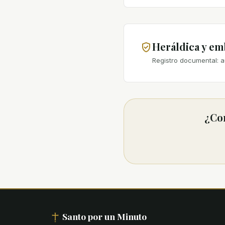
Heráldica y e
Registro documental: a
¿Con
Santo por un Minuto