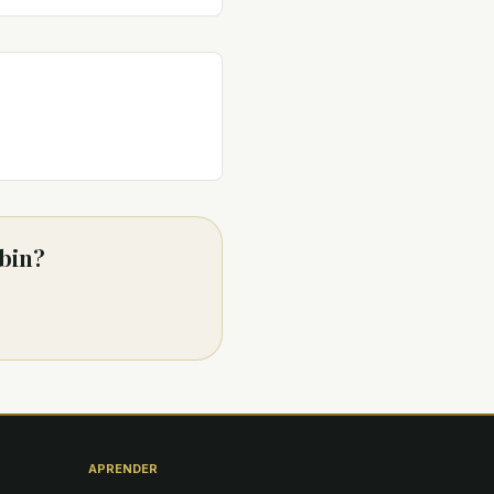
hbin?
APRENDER