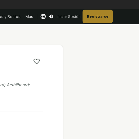
os y Beatos
Más
Iniciar Sesión
Registrarse
rd; Aethilheard;