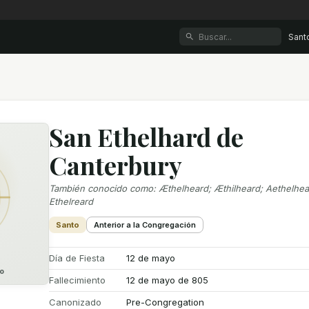
Sant
San Ethelhard de
Canterbury
También conocido como
:
Æthelheard; Æthilheard; Aethelhea
Ethelreard
Santo
Anterior a la Congregación
Día de Fiesta
12 de mayo
o
Fallecimiento
12 de mayo de 805
Canonizado
Pre-Congregation