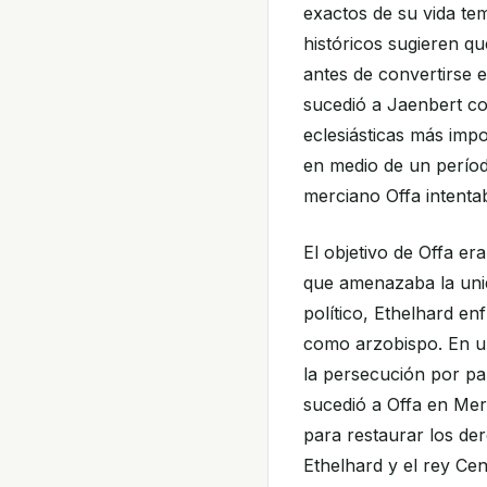
exactos de su vida t
históricos sugieren q
antes de convertirse 
sucedió a Jaenbert co
eclesiásticas más imp
en medio de un período
merciano Offa intentab
El objetivo de Offa era
que amenazaba la unida
político, Ethelhard en
como arzobispo. En u
la persecución por pa
sucedió a Offa en Mer
para restaurar los de
Ethelhard y el rey Ce